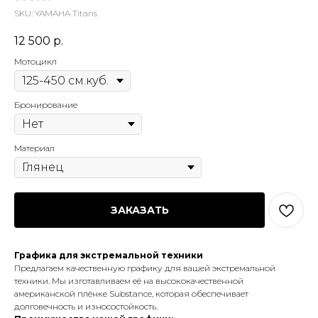
SKU:
YAMAHA Titans
12 500
р.
Мотоцикл
Бронирование
Материал
ЗАКАЗАТЬ
Графика для экстремальной техники
Предлагаем качественную графику для вашей экстремальной
техники. Мы изготавливаем её на высококачественной
американской плёнке Substance, которая обеспечивает
долговечность и износостойкость.