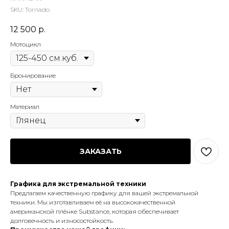
SKU:
Tornado
12 500
р.
Мотоцикл
Бронирование
Материал
ЗАКАЗАТЬ
Графика для экстремальной техники
Предлагаем качественную графику для вашей экстремальной
техники. Мы изготавливаем её на высококачественной
американской плёнке Substance, которая обеспечивает
долговечность и износостойкость.