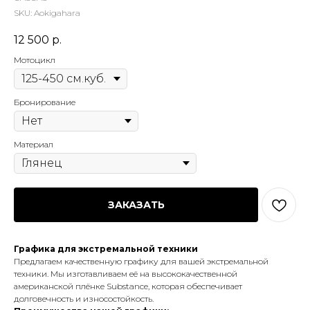
SKU:
Aokigahara
12 500
р.
Мотоцикл
Бронирование
Материал
ЗАКАЗАТЬ
Графика для экстремальной техники
Предлагаем качественную графику для вашей экстремальной
техники. Мы изготавливаем её на высококачественной
американской плёнке Substance, которая обеспечивает
долговечность и износостойкость.